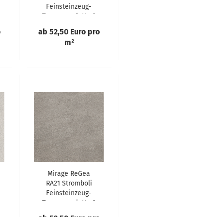
Feinsteinzeug-
Terrassenplatte 2
cm
o
ab 52,50 Euro pro
m²
Mirage ReGea
RA21 Stromboli
Feinsteinzeug-
Terrassenplatte 2
cm