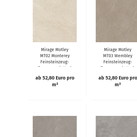
ifarben
Mirage Motley
Mirage Motley
MT02 Monterey
MT03 Wembley
Feinsteinzeug-
Feinsteinzeug-
Terrassenplatte 2
Terrassenplatte 2
cm
cm
ab 52,80 Euro pro
ab 52,80 Euro pr
m²
m²