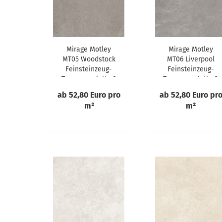
Mirage Motley
Mirage Motley
MT05 Woodstock
MT06 Liverpool
Feinsteinzeug-
Feinsteinzeug-
Terrassenplatte 2
Terrassenplatte 2
cm
cm
ab 52,80 Euro pro
ab 52,80 Euro pr
m²
m²