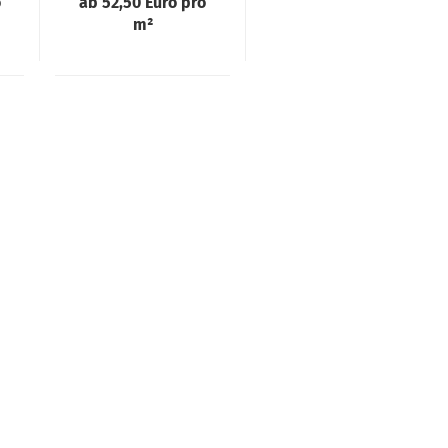
o
ab 52,50 Euro pro
m²