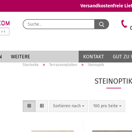
Versandkostenfreie Lie
N
WEITERE
KONTAKT
GUT ZU 
»
»
Startseite
Terrassenplatten
Steinoptik
STEINOPTI
rrassenplatten
zeigen
Konto
einoptik
Passw
Sortieren nach
100 pro Seite
tonoptik
talloptik
lzoptik