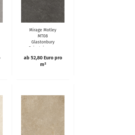
Mirage Motley
MT08
Glastonbury
Feinsteinzeug-
Terrassenplatte 2
o
ab 52,80 Euro pro
cm
m²