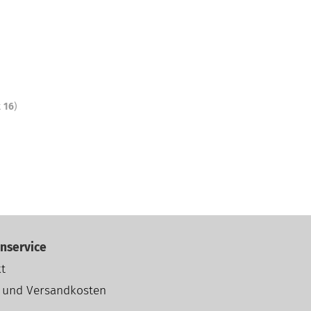
t
16
)
nservice
t
- und Versandkosten