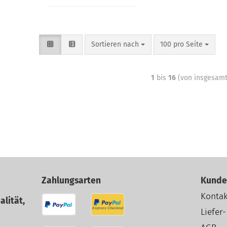
Sortieren nach
100 pro Seite
1
bis
16
(von insgesam
Zahlungsarten
Kunde
Kontak
alität,
Liefer