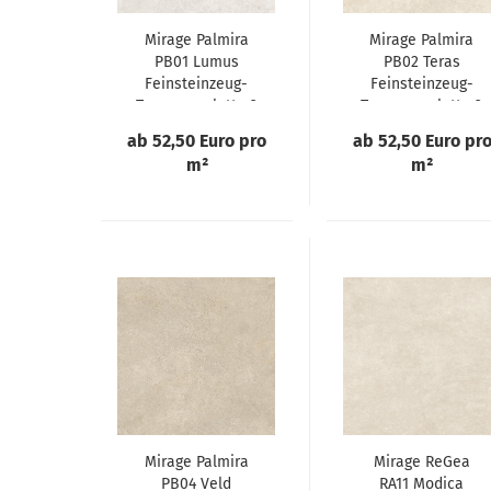
Mirage Palmira
Mirage Palmira
PB01 Lumus
PB02 Teras
Feinsteinzeug-
Feinsteinzeug-
Terrassenplatte 2
Terrassenplatte 2
cm
cm
ab 52,50 Euro pro
ab 52,50 Euro pr
m²
m²
Mirage Palmira
Mirage ReGea
PB04 Veld
RA11 Modica