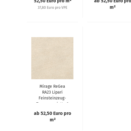
52,50 Euro pro m²
ab 52,50 Euro pr
m²
37,80 Euro pro VPE
Mirage ReGea
RA23 Lipari
Feinsteinzeug-
Terrassenplatte 2
cm
ab 52,50 Euro pro
m²