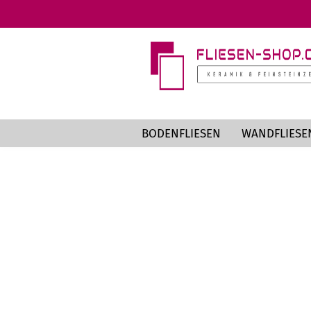
BODENFLIESEN
WANDFLIESE
Markenfliesen anzeigen
Te
an
AZTECA
St
Cotto d'Este
Be
EnergieKer
Me
MIRAGE
Ho