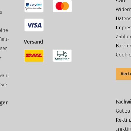
AGB
Widerr
s
Datens
Impre
eine
Zahlun
Bau-
Versand
Barrier
ser
Cookie
e
Vert
wahl
 Sie
Fachwi
iger
Gut zu
Rektif
„rektif