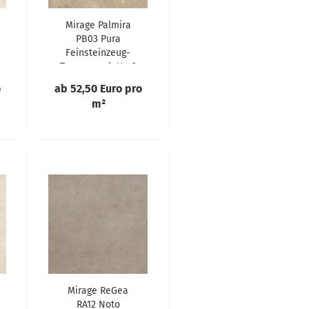
Mirage Palmira
PB03 Pura
Feinsteinzeug-
Terrassenplatte 2
cm
o
ab 52,50 Euro pro
m²
Mirage ReGea
RA12 Noto