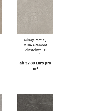
Mirage Motley
MT04 Altamont
Feinsteinzeug-
Terrassenplatte 2
cm
o
ab 52,80 Euro pro
m²