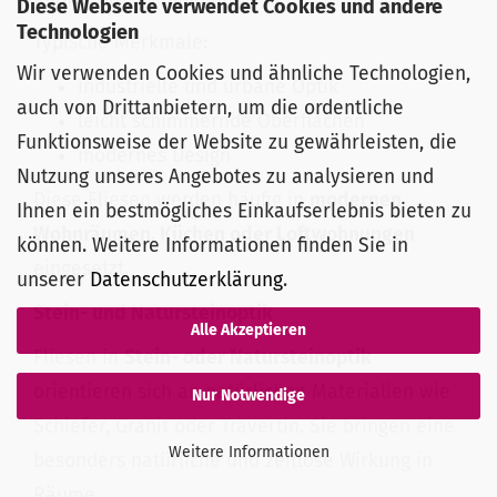
Diese Webseite verwendet Cookies und andere
Technologien
Typische Merkmale:
Wir verwenden Cookies und ähnliche Technologien,
industrielle und urbane Optik
auch von Drittanbietern, um die ordentliche
leicht schimmernde Oberflächen
Funktionsweise der Website zu gewährleisten, die
modernes Design
Nutzung unseres Angebotes zu analysieren und
Diese Fliesen werden häufig in
modernen
Ihnen ein bestmögliches Einkaufserlebnis bieten zu
Wohnräumen, Küchen oder Loftwohnungen
können. Weitere Informationen finden Sie in
eingesetzt.
unserer
Datenschutzerklärung
.
Stein- und Natursteinoptik
Alle Akzeptieren
Fliesen in
Stein- oder Natursteinoptik
orientieren sich an natürlichen Materialien wie
Nur Notwendige
Schiefer, Granit oder Travertin. Sie bringen eine
Weitere Informationen
besonders natürliche und zeitlose Wirkung in
Räume.