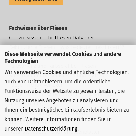
Fachwissen über Fliesen
Gut zu wissen - Ihr Fliesen-Ratgeber
Rektifizierte Fliesen – was bedeutet „rektifiziert“?
Diese Webseite verwendet Cookies und andere
Fliesenformate und ihre Wirkung
Technologien
Farbvarianz und Farbspiel bei Fliesen
Wir verwenden Cookies und ähnliche Technologien,
Rutschhemmung bei Fliesen und Platten
auch von Drittanbietern, um die ordentliche
Fliesen richtig verlegen
Funktionsweise der Website zu gewährleisten, die
Fliesen durchmischen – warum und wie macht
Nutzung unseres Angebotes zu analysieren und
man es richtig?
Ihnen ein bestmögliches Einkaufserlebnis bieten zu
Pflege und Reinigung von Fliesen
können. Weitere Informationen finden Sie in
Tipps für den Fliesenkauf
unserer
Datenschutzerklärung
.
Natursteinfliesen und Terrassenplatten