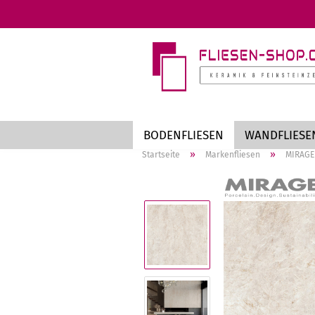
BODENFLIESEN
WANDFLIESE
»
»
Startseite
Markenfliesen
MIRAGE
Markenfliesen anzeigen
Te
an
AZTECA
St
Cotto d'Este
Be
EnergieKer
Me
MIRAGE
Ho