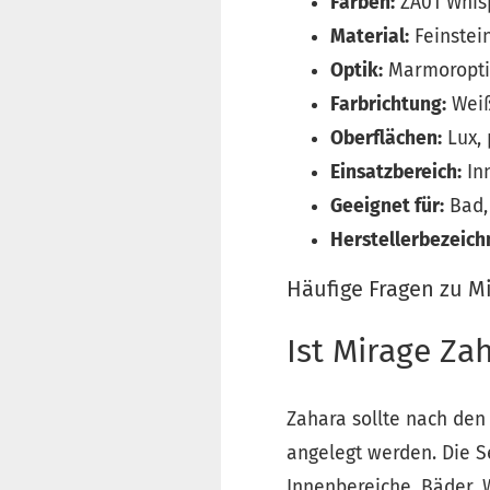
Farben:
ZA01 Whisp
Material:
Feinstei
Optik:
Marmoropti
Farbrichtung:
Weiß
Oberflächen:
Lux, 
Einsatzbereich:
In
Geeignet für:
Bad, 
Herstellerbezeich
Häufige Fragen zu M
Ist Mirage Za
Zahara sollte nach den 
angelegt werden. Die Se
Innenbereiche, Bäder,