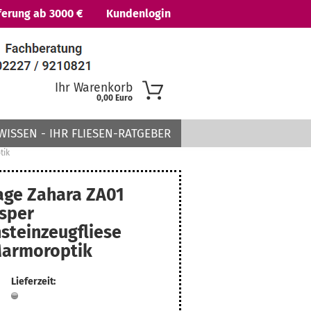
ferung ab 3000 €
Kundenlogin
Ihr Warenkorb
0,00 Euro
WISSEN - IHR FLIESEN-RATGEBER
tik
age Zahara ZA01
sper
 erstellen
nsteinzeugfliese
ort vergessen?
Marmoroptik
Lieferzeit: