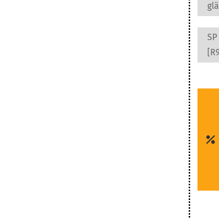
gl
SP
[R