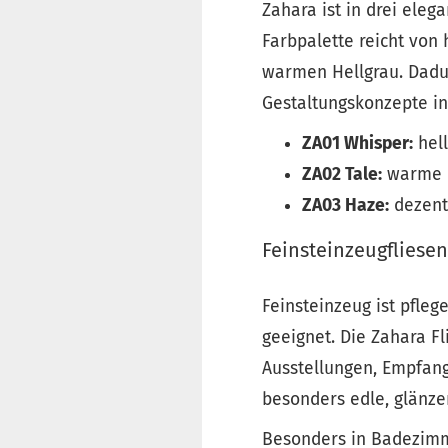
Zahara ist in drei eleg
Farbpalette reicht von
warmen Hellgrau. Dadurc
Gestaltungskonzepte in
ZA01 Whisper:
hell
ZA02 Tale:
warme b
ZA03 Haze:
dezent
Feinsteinzeugfliese
Feinsteinzeug ist pfleg
geeignet. Die Zahara F
Ausstellungen, Empfang
besonders edle, glänze
Besonders in Badezimm