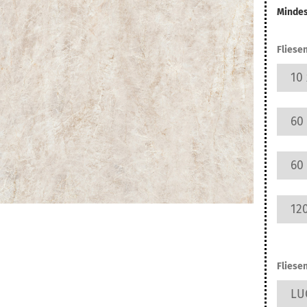
ifarben
Mindes
Fliesen
10 
60 
60 
120
Fliese
LUC