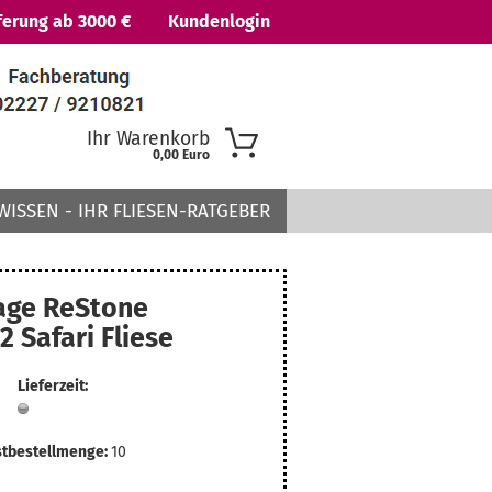
ferung ab 3000 €
Kundenlogin
Ihr Warenkorb
0,00 Euro
WISSEN - IHR FLIESEN-RATGEBER
age ReStone
2 Safari Fliese
 erstellen
Lieferzeit:
ort vergessen?
tbestellmenge:
10