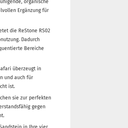
ruhigende, organische
lvollen Ergänzung für
ietet die ReStone RS02
bnutzung. Dadurch
equentierte Bereiche
afari überzeugt in
en und auch für
ht ist.
achen sie zur perfekten
derstandsfähig gegen
t.
Sandstein in Ihre vier