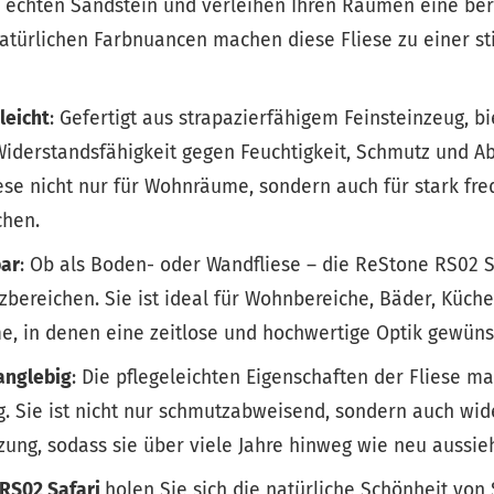
n echten Sandstein und verleihen Ihren Räumen eine be
atürlichen Farbnuancen machen diese Fliese zu einer sti
leicht
: Gefertigt aus strapazierfähigem Feinsteinzeug, b
Widerstandsfähigkeit gegen Feuchtigkeit, Schmutz und A
iese nicht nur für Wohnräume, sondern auch für stark fr
chen.
bar
: Ob als Boden- oder Wandfliese – die ReStone RS02 S
zbereichen. Sie ist ideal für Wohnbereiche, Bäder, Küch
, in denen eine zeitlose und hochwertige Optik gewünsc
langlebig
: Die pflegeleichten Eigenschaften der Fliese m
ag. Sie ist nicht nur schmutzabweisend, sondern auch wi
zung, sodass sie über viele Jahre hinweg wie neu aussieh
 RS02 Safari
holen Sie sich die natürliche Schönheit von 