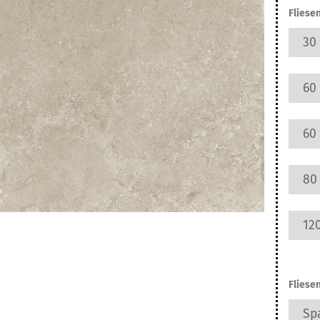
ifarben
Fliesen
30 
60 
60 
80 
120
Fliese
Spa