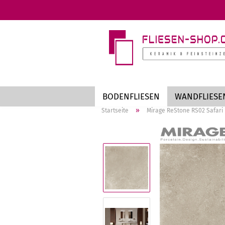
BODENFLIESEN
WANDFLIESE
»
Startseite
Mirage ReStone RS02 Safari 
Markenfliesen anzeigen
Te
an
AZTECA
St
Cotto d'Este
Be
EnergieKer
Me
MIRAGE
Ho