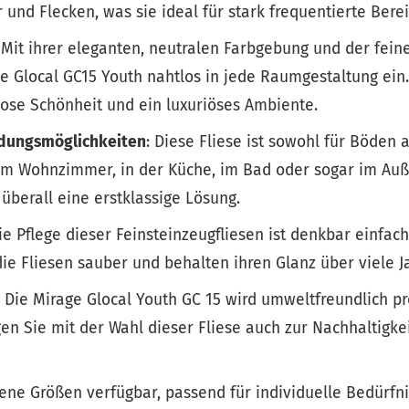
 und Flecken, was sie ideal für stark frequentierte Bere
: Mit ihrer eleganten, neutralen Farbgebung und der fein
ge Glocal GC15 Youth nahtlos in jede Raumgestaltung ein.
lose Schönheit und ein luxuriöses Ambiente.
ndungsmöglichkeiten
: Diese Fliese ist sowohl für Böden 
 im Wohnzimmer, in der Küche, im Bad oder sogar im Auß
 überall eine erstklassige Lösung.
Die Pflege dieser Feinsteinzeugfliesen ist denkbar einfa
ie Fliesen sauber und behalten ihren Glanz über viele J
: Die Mirage Glocal Youth GC 15 wird umweltfreundlich pr
gen Sie mit der Wahl dieser Fliese auch zur Nachhaltigkei
dene Größen verfügbar, passend für individuelle Bedürfn