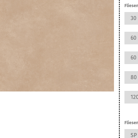
ifarben
Fliesen
30 
60 
60 
80 
120
Fliese
SP