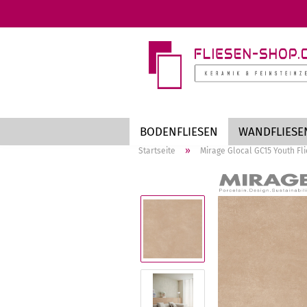
BODENFLIESEN
WANDFLIESE
»
Startseite
Mirage Glocal GC15 Youth Fl
Markenfliesen anzeigen
Te
an
AZTECA
St
Cotto d'Este
Be
EnergieKer
Me
MIRAGE
Ho