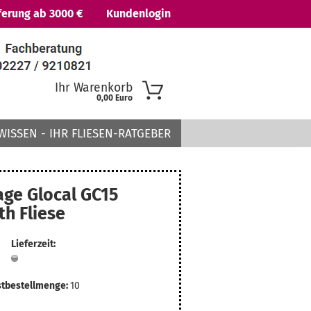
ferung ab 3000 €
Kundenlogin
Ihr Warenkorb
0,00 Euro
WISSEN - IHR FLIESEN-RATGEBER
age Glocal GC15
th Fliese
 erstellen
Lieferzeit:
ort vergessen?
tbestellmenge:
10