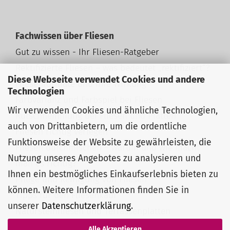
Fachwissen über Fliesen
Gut zu wissen - Ihr Fliesen-Ratgeber
Rektifizierte Fliesen – was bedeutet „rektifiziert“?
Diese Webseite verwendet Cookies und andere
Fliesenformate und ihre Wirkung
Technologien
Farbvarianz und Farbspiel bei Fliesen
Wir verwenden Cookies und ähnliche Technologien,
Rutschhemmung bei Fliesen und Platten
auch von Drittanbietern, um die ordentliche
Fliesen richtig verlegen
Funktionsweise der Website zu gewährleisten, die
Fliesen durchmischen – warum und wie macht
Nutzung unseres Angebotes zu analysieren und
man es richtig?
Ihnen ein bestmögliches Einkaufserlebnis bieten zu
Pflege und Reinigung von Fliesen
können. Weitere Informationen finden Sie in
Tipps für den Fliesenkauf
unserer
Datenschutzerklärung
.
Natursteinfliesen und Terrassenplatten
Alle Akzeptieren